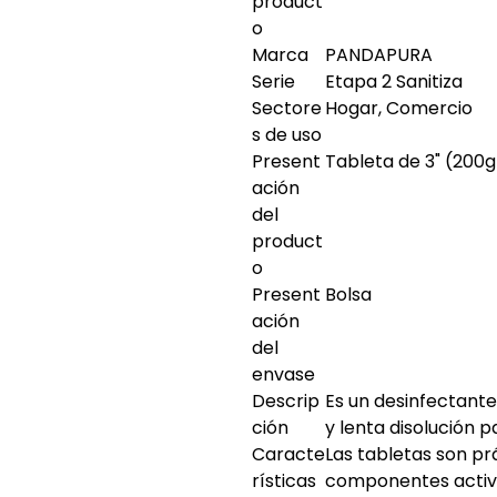
product
o
Marca
PANDAPURA
Serie
Etapa 2 Sanitiza
Sectore
Hogar, Comercio
s de uso
Present
Tableta de 3" (200g
ación
del
product
o
Present
Bolsa
ación
del
envase
Descrip
Es un desinfectante
ción
y lenta disolución p
Caracte
Las tabletas son prá
rísticas
componentes activo