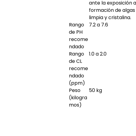
ante la exposición a
formación de algas 
limpia y cristalina.
Rango
7.2 a 7.6
de PH
recome
ndado
Rango
1.0 a 2.0
de CL
recome
ndado
(ppm)
Peso
50 kg
(kilogra
mos)