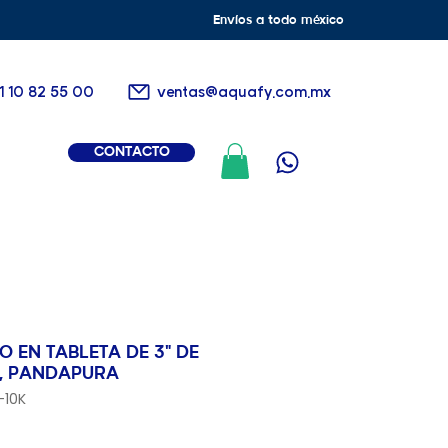
Envíos a todo méxico
1 10 82 55 00
ventas@aquafy.com.mx
CONTACTO
O EN TABLETA DE 3" DE
N, PANDAPURA
-10K
io