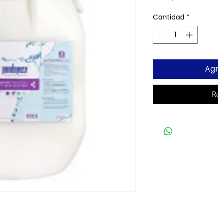
Cantidad
*
Agr
R