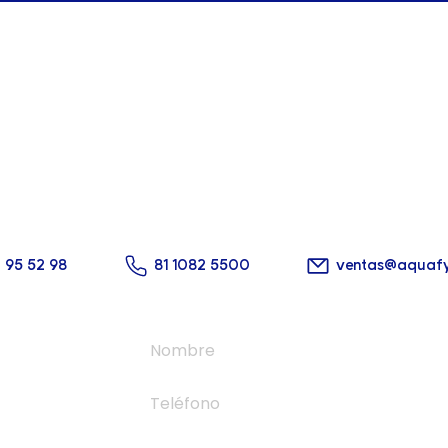
cta con nosotros hoy m
 solución perfecta para tu alberca está a un cl
2 95 52 98
81 1082 5500
ventas@aquaf
zano 964
podaca,