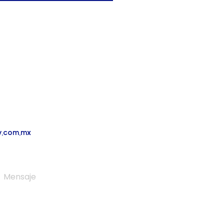
ismo
ic.
y.com.mx