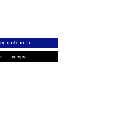
o
egar al carrito
ealizar compra