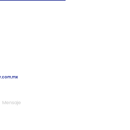
ismo
ic.
y.com.mx