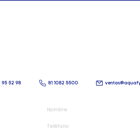
cta con nosotros hoy m
 solución perfecta para tu alberca está a un cl
2 95 52 98
81 1082 5500
ventas@aquaf
zano 964
podaca,