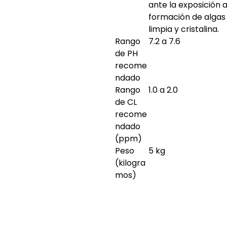
ante la exposición a
formación de algas 
limpia y cristalina.
Rango
7.2 a 7.6
de PH
recome
ndado
Rango
1.0 a 2.0
de CL
recome
ndado
(ppm)
Peso
5 kg
(kilogra
mos)