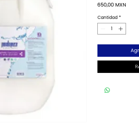
Preci
650,00 MXN
Cantidad
*
Agr
R