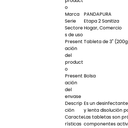
product
o
Marca
PANDAPURA
Serie
Etapa 2 Sanitiza
Sectore
Hogar, Comercio
s de uso
Present
Tableta de 3" (200g
ación
del
product
o
Present
Bolsa
ación
del
envase
Descrip
Es un desinfectante
ción
y lenta disolución p
Caracte
Las tabletas son prá
rísticas
componentes activo