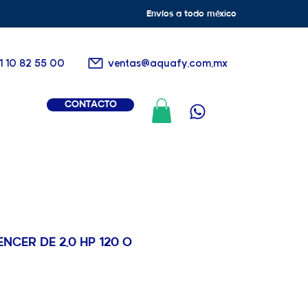
Envíos a todo méxico
1 10 82 55 00
ventas@aquafy.com.mx
CONTACTO
NCER DE 2.0 HP 120 O
io