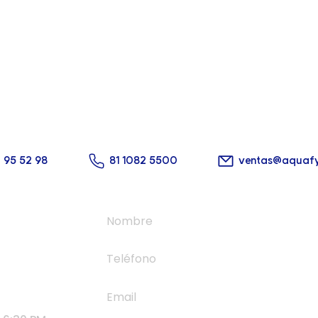
cta con nosotros hoy m
 solución perfecta para tu alberca está a un cl
2 95 52 98
81 1082 5500
ventas@aquaf
zano 964
podaca,