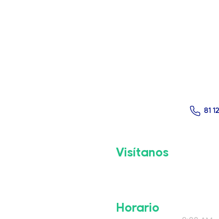
Cone
La
81 1
Visítanos
Prof. Humberto Ramos Lo
Col. Paraje Santa Rosa A
Nuevo León
Horario