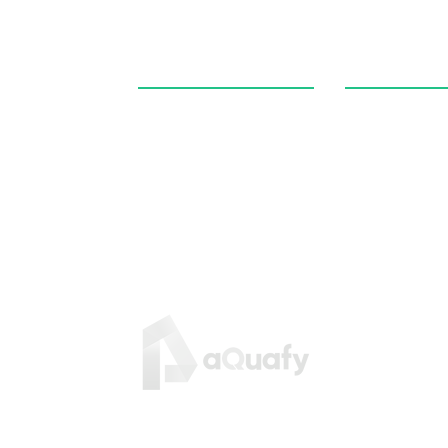
Soporte al cliente
Políticas
Facturación
Políticas de v
¿Cómo comprar?
Políticas de d
Preguntas frecuentes
Preguntas fre
Mis pedidos
Términos y co
Contacto
Aviso de priva
Políticas de ga
Políticas de pr