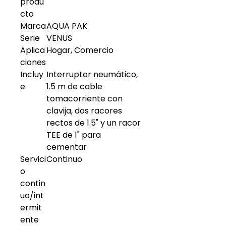
produ
cto
Marca
AQUA PAK
Serie
VENUS
Aplica
Hogar, Comercio
ciones
Incluy
Interruptor neumático,
e
1.5 m de cable
tomacorriente con
clavija, dos racores
rectos de 1.5" y un racor
TEE de 1" para
cementar
Servici
Continuo
o
contin
uo/int
ermit
ente