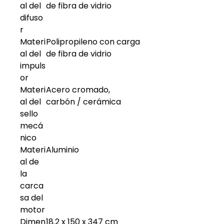
al del
de fibra de vidrio
difuso
r
Materi
Polipropileno con carga
al del
de fibra de vidrio
impuls
or
Materi
Acero cromado,
al del
carbón / cerámica
sello
mecá
nico
Materi
Aluminio
al de
la
carca
sa del
motor
Dimen
18.2 x 150 x 347 cm