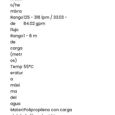
o/he
mbra
Rango
125 - 318 lpm / 33.03 -
de
84.02 gpm
flujo
Rango
1 - 8 m
de
carga
(metr
os)
Temp
55°C
eratur
a
máxi
ma
del
agua
Materi
Polipropileno con carga