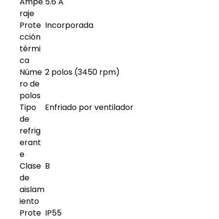
Ampe
5.6 A
raje
Prote
Incorporada
cción
térmi
ca
Núme
2 polos (3450 rpm)
ro de
polos
Tipo
Enfriado por ventilador
de
refrig
erant
e
Clase
B
de
aislam
iento
Prote
IP55