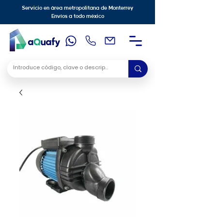
Servicio en área metropolitana de Monterrey
Envíos a todo méxico