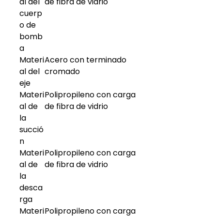
al del
de fibra de vidrio
cuerp
o de
bomb
a
Materi
Acero con terminado
al del
cromado
eje
Materi
Polipropileno con carga
al de
de fibra de vidrio
la
succió
n
Materi
Polipropileno con carga
al de
de fibra de vidrio
la
desca
rga
Materi
Polipropileno con carga