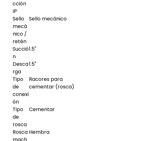
cción
IP
Sello
Sello mecánico
mecá
nico /
retén
Succió
1.5"
n
Desca
1.5"
rga
Tipo
Racores para
de
cementar (rosca)
conexi
ón
Tipo
Cementar
de
rosca
Rosca
Hembra
mach