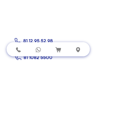
Conecta con
nosotros hoy mismo
La solución perfecta para tu
alberca está a un clic.
81 12 95 52 98
81 1082 5500
ventas@aquafy.com.mx
Visítanos
Prof. Humberto Ramos Lozano 964 Col.
Paraje Santa Rosa Apodaca, Nuevo
León
Horario
Lunes a Viernes
9:00 AM - 6:30 PM
​Sábado
9:00 AM - 2:00 PM