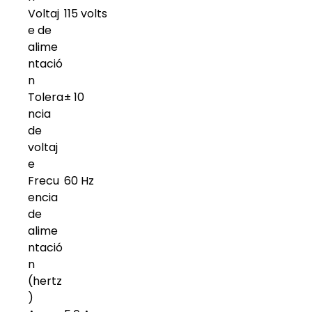
Voltaj
115 volts
e de
alime
ntació
n
Tolera
± 10
ncia
de
voltaj
e
Frecu
60 Hz
encia
de
alime
ntació
n
(hertz
)