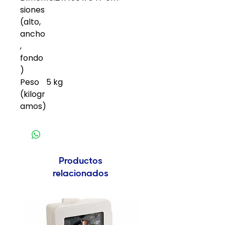
siones
(alto,
ancho
,
fondo
)
Peso
5 kg
(kilogr
amos)
Productos
relacionados