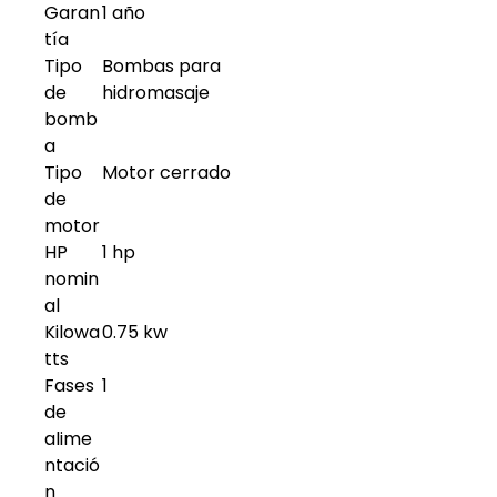
Garan
1 año
tía
Tipo
Bombas para
de
hidromasaje
bomb
a
Tipo
Motor cerrado
de
motor
HP
1 hp
nomin
al
Kilowa
0.75 kw
tts
Fases
1
de
alime
ntació
n