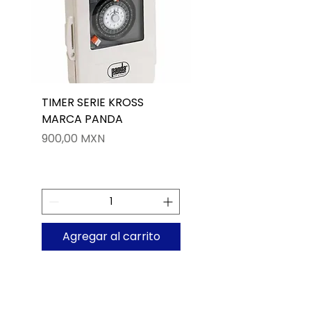
TIMER SERIE KROSS
LUMINARIA LED P/PI
MARCA PANDA
RGB 36W CON CON
MARCA HAX EN ACE
Precio
900,00 MXN
INOX
Precio
2600,00 MXN
Agregar al carrito
Agregar al carri