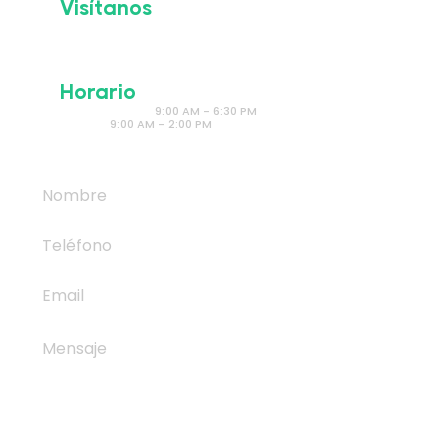
Visítanos
Prof. Humberto Ramos Lozano 964 Col.
Paraje Santa Rosa Apodaca, Nuevo
León
Horario
Lunes a Viernes
9:00 AM - 6:30 PM
​Sábado
9:00 AM - 2:00 PM