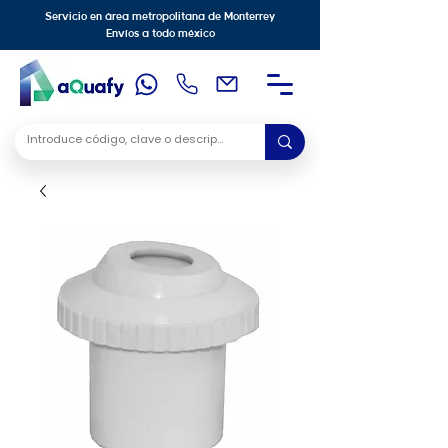
Servicio en área metropolitana de Monterrey
Envíos a todo méxico