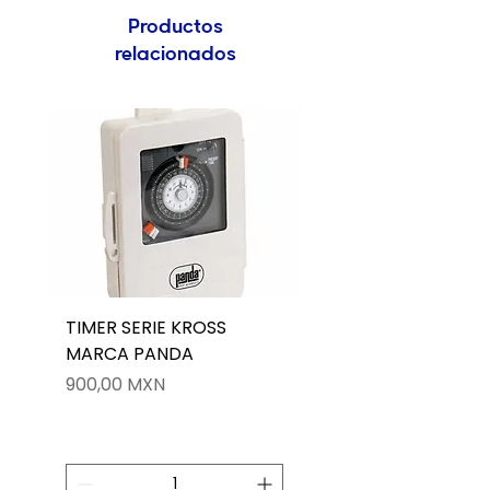
Productos
relacionados
TIMER SERIE KROSS
LUMINARIA LED P/PI
MARCA PANDA
RGB 36W CON CON
MARCA HAX EN ACE
Precio
900,00 MXN
INOX
Precio
2600,00 MXN